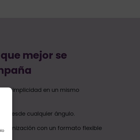
 que mejor se
ampaña
 y simplicidad en un mismo
le desde cualquier ángulo.
organización con un formato flexible
 No