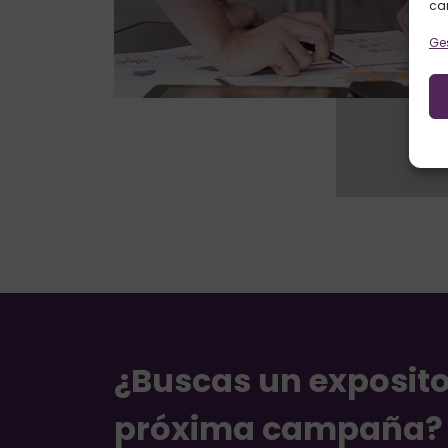
car
Ges
¿Buscas un exposito
próxima campaña?