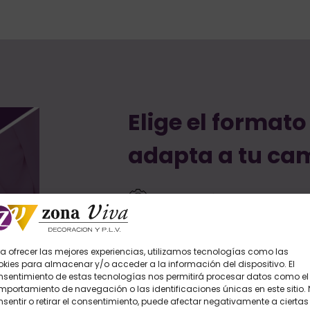
Elige el formato
adapta a tu c
Recto clásico:
capacidad
expositor.
Inclinado:
producto visib
a ofrecer las mejores experiencias, utilizamos tecnologías como las
kies para almacenar y/o acceder a la información del dispositivo. El
nsentimiento de estas tecnologías nos permitirá procesar datos como el
Baldas
personalizadas: 
portamiento de navegación o las identificaciones únicas en este sitio.
y modular.
sentir o retirar el consentimiento, puede afectar negativamente a ciertas