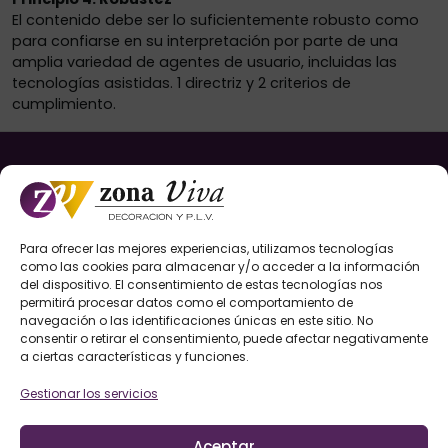
El contenido debe ser lo suficientemente robusto como
para confiarse en su interpretación por parte de una
amplia variedad de agentes de usuario, incluidas las
tecnologías asistidas. 1 directriz y 2 criterios de
cumplimiento.
Servicios
Instalación y montaje de elementos PLV
Para ofrecer las mejores experiencias, utilizamos tecnologías
como las cookies para almacenar y/o acceder a la información
Diseño de elementos PLV
del dispositivo. El consentimiento de estas tecnologías nos
permitirá procesar datos como el comportamiento de
Producción express de elementos PLV
navegación o las identificaciones únicas en este sitio. No
consentir o retirar el consentimiento, puede afectar negativamente
Servicio integral de PLV
a ciertas características y funciones.
Fabricación y acabados de soluciones PLV para
Gestionar los servicios
tu marca
Aceptar