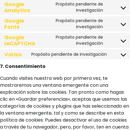
to
Google
Propósito pendiente de
service
Analytics
Consent
investigación
polylang
to
Google
Propósito pendiente de
service
Fonts
Consent
investigación
google-
to
analytics
Google
Propósito pendiente de
service
reCAPTCHA
Consent
investigación
google-
to
fonts
Varios
Propósito pendiente de investigación
service
Consent
google-
to
7. Consentimiento
recaptcha
service
varios
Cuando visites nuestra web por primera vez, te
mostraremos una ventana emergente con una
explicación sobre las cookies. Tan pronto como hagas
clic en «Guardar preferencias», aceptas que usemos las
categorías de cookies y plugins que has seleccionado en
la ventana emergente, tal y como se describe en esta
política de cookies. Puedes desactivar el uso de cookies
a través de tu navegador, pero, por favor, ten en cuenta