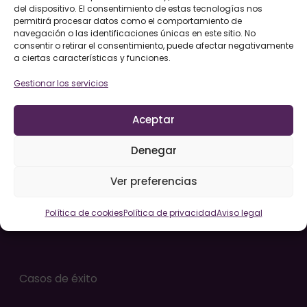
del dispositivo. El consentimiento de estas tecnologías nos
permitirá procesar datos como el comportamiento de
navegación o las identificaciones únicas en este sitio. No
consentir o retirar el consentimiento, puede afectar negativamente
a ciertas características y funciones.
Servicios
Gestionar los servicios
Instalación y montaje de elementos PLV
Aceptar
Diseño de elementos PLV
Producción express de elementos PLV
Denegar
Servicio integral de PLV
Ver preferencias
Fabricación y acabados de soluciones PLV para
tu marca
Política de cookies
Política de privacidad
Aviso legal
Casos de éxito