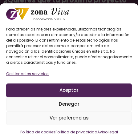
sea un caso de éxito?
Cuéntanos tus necesidades y crearemos una estructura
Para ofrecer las mejores experiencias, utilizamos tecnologías
única para tu marca.
como las cookies para almacenar y/o acceder a la información
del dispositivo. El consentimiento de estas tecnologías nos
permitirá procesar datos como el comportamiento de
Contacta con nosotros
navegación o las identificaciones únicas en este sitio. No
consentir o retirar el consentimiento, puede afectar negativamente
a ciertas características y funciones.
Gestionar los servicios
Aceptar
Servicios
Denegar
Instalación y montaje de elementos PLV
Ver preferencias
Diseño de elementos PLV
Política de cookies
Política de privacidad
Aviso legal