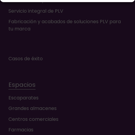
Producción express de elementos PLV
Servicio integral de PLV
Fabricación y acabados de soluciones PLV para
tu marca
Casos de éxito
Espacios
Escaparates
Grandes almacenes
Centros comerciales
Farmacias